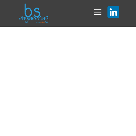
Ingénieur ferroviaire
H/F
Infrastructure de
France
CDI
transport